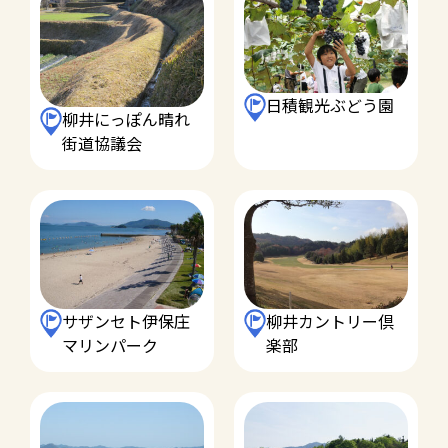
日積観光ぶどう園
柳井にっぽん晴れ
街道協議会
サザンセト伊保庄
柳井カントリー倶
マリンパーク
楽部