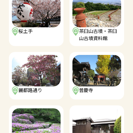
桜土手
茶臼山古墳・茶臼
山古墳資料館
麗都路通り
普慶寺