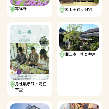
専称寺
国木田独歩旧宅
湘江庵／柳と井戸
月性展示館・清狂
草堂