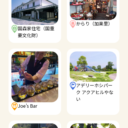
からり（加楽里）
国森家住宅（国重
要文化財）
アデリーホシパー
ク アクアヒルやな
い
Joe’s Bar