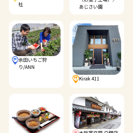
社
あじさい園
余田いちご狩
り/ANN
Kirak 411
木阪賞文堂 白壁店