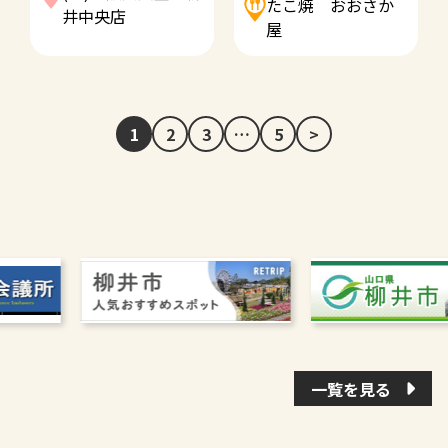
たこ焼 おおさか
井中央店
屋
1
2
3
…
5
>
一覧を見る