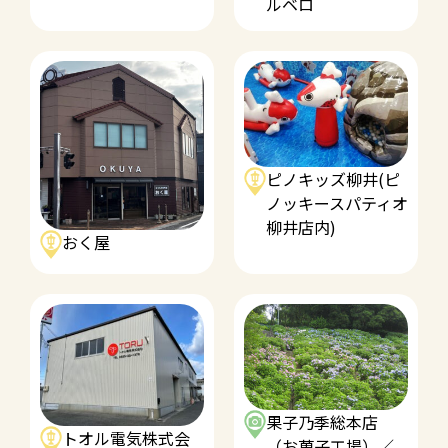
ルベロ
ピノキッズ柳井(ピ
ノッキースパティオ
柳井店内)
おく屋
果子乃季総本店
トオル電気株式会
（お菓子工場）／