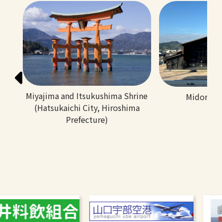
Miyajima and Itsukushima Shrine
Midorigao
(Hatsukaichi City, Hiroshima
Prefecture)