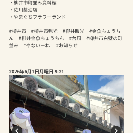
・柳井市町並み資料館
・佐川醤油店
・やまぐちフラワーランド
#柳井市 #柳井市観光 #柳井観光 #金魚ちょうち
ん #柳井金魚ちょうちん #台風 #柳井市白壁の町
並み #やないーね #お知らせ
2026年6月1日月曜日 9:21