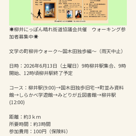
☀柳井にっぽん晴れ街道協議会共催 ウォーキング参
加者募集中☀
文学の町柳井ウォーク～国木田独歩編～（雨天中止）
日時：2026年6月13日（土曜日）9時柳井駅集合、9時
開始、12時頃柳井駅終了予定
コース：柳井駅(9:00)→国木田独歩旧宅→町並み資料
館→しらかべ学遊館→みどりが丘図書館→柳井駅
(12:00)
距離：約3ｋｍ
所要時間：約3時間
参加費用：100円（保険料）