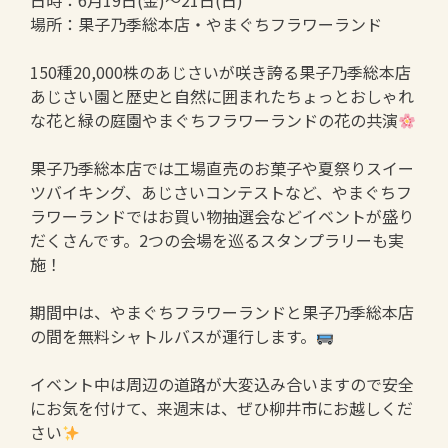
日時：6月19日(金)～21日(日)
場所：果子乃季総本店・やまぐちフラワーランド
150種20,000株のあじさいが咲き誇る果子乃季総本店
あじさい園と歴史と自然に囲まれたちょっとおしゃれ
な花と緑の庭園やまぐちフラワーランドの花の共演
果子乃季総本店では工場直売のお菓子や夏祭りスイー
ツバイキング、あじさいコンテストなど、やまぐちフ
ラワーランドではお買い物抽選会などイベントが盛り
だくさんです。2つの会場を巡るスタンプラリーも実
施！
期間中は、やまぐちフラワーランドと果子乃季総本店
の間を無料シャトルバスが運行します。
イベント中は周辺の道路が大変込み合いますので安全
にお気を付けて、来週末は、ぜひ柳井市にお越しくだ
さい