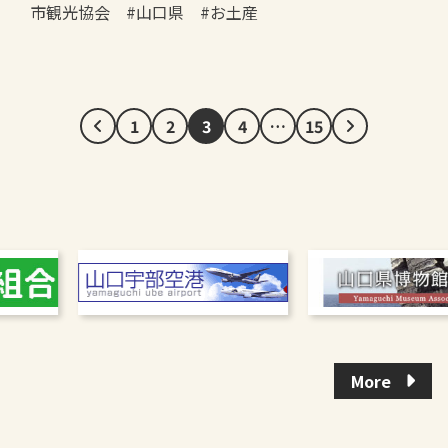
市観光協会 #山口県 #お土産
1
2
3
4
…
15
More