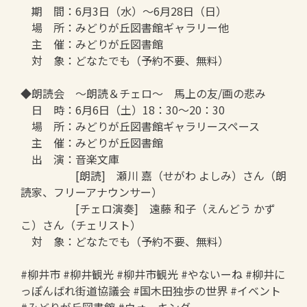
期 間：6月3日（水）～6月28日（日）
場 所：みどりが丘図書館ギャラリー他
主 催：みどりが丘図書館
対 象：どなたでも（予約不要、無料）
◆朗読会 ～朗読＆チェロ～ 馬上の友/画の悲み
日 時：6月6日（土）18：30～20：30
場 所：みどりが丘図書館ギャラリースペース
主 催：みどりが丘図書館
出 演：音楽文庫
[朗読] 瀬川 嘉（せがわ よしみ）さん（朗
読家、フリーアナウンサー）
[チェロ演奏] 遠藤 和子（えんどう かず
こ）さん（チェリスト）
対 象：どなたでも（予約不要、無料）
#柳井市 #柳井観光 #柳井市観光 #やないーね #柳井に
っぽんばれ街道協議会 #国木田独歩の世界 #イベント