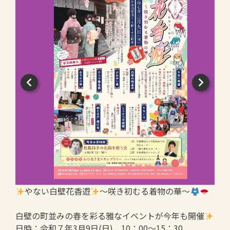
やない白壁花香遊
～咲き初むる着物の華～
白壁の町並みの春を彩る雅なイベントが今年も開催
日時：令和７年3月9日(日) 10：00～15：30