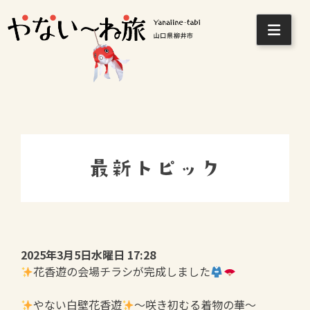
Skip
to
content
最新トピック
2025年3月5日水曜日 17:28
花香遊の会場チラシが完成しました
やない白壁花香遊
～咲き初むる着物の華～