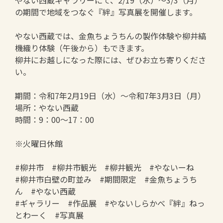
やない西蔵ギャラリーにて、2/19（水）～3/3（月）
の期間で地域をつなぐ『絆』写真展を開催します。
やない西蔵では、金魚ちょうちんの製作体験や柳井縞
機織り体験（午後から）もできます。
柳井にお越しになった際には、ぜひお立ち寄りくださ
い。
期間：令和7年2月19日（水）～令和7年3月3日（月）
場所：やない西蔵
時間：9：00～17：00
※火曜日休館
#柳井市 #柳井市観光 #柳井観光 #やないーね
#柳井市白壁の町並み #期間限定 #金魚ちょうち
ん #やない西蔵
#ギャラリー #作品展 #やないしらかべ『絆』ねっ
とわーく #写真展