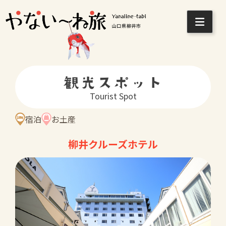
Skip
to
content
観光スポット
Tourist Spot
宿泊
お土産
柳井クルーズホテル