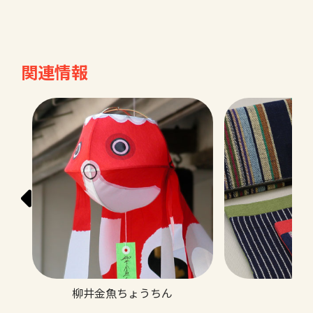
関連情報
柳井金魚ちょうちん
柳