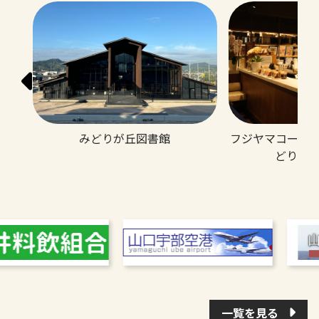
フジヤマコーヒ
みどりが丘図書館
どりが
一覧を見る