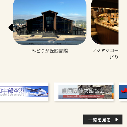
フジヤマコーヒ
みどりが丘図書館
どりが
一覧を見る