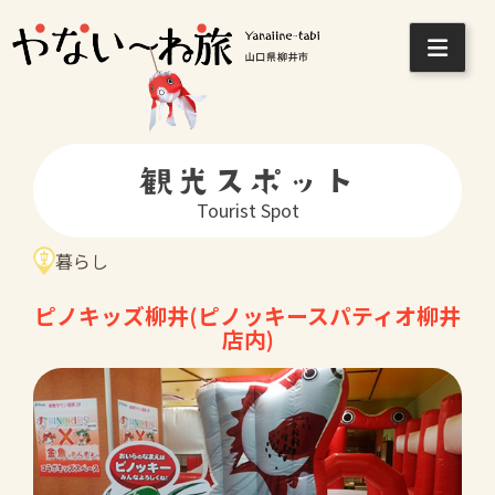
Skip
to
content
観光スポット
Tourist Spot
暮らし
ピノキッズ柳井(ピノッキースパティオ柳井
店内)