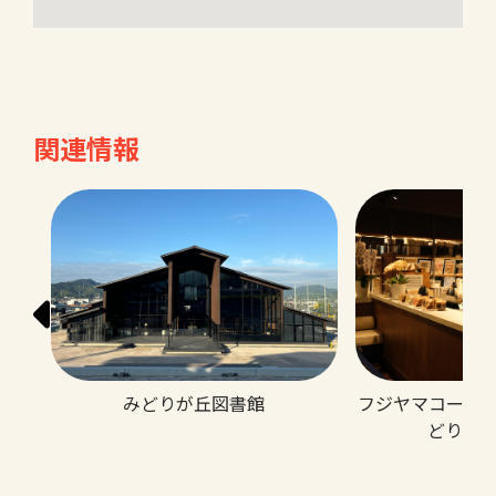
関連情報
フジヤマコーヒ
みどりが丘図書館
どりが